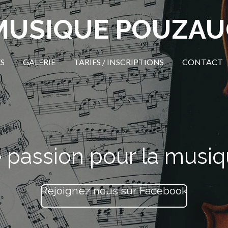
MUSIQUE POUZAU
S
GALERIE
TARIFS / INSCRIPTIONS
CONTACT
re passion pour la musi
Rejoignez nous sur Facebook